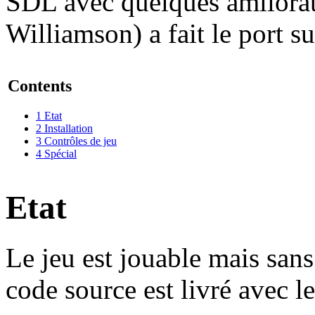
SDL avec quelques amliora
Williamson) a fait le port s
Contents
1
Etat
2
Installation
3
Contrôles de jeu
4
Spécial
Etat
Le jeu est jouable mais sans
code source est livré avec le