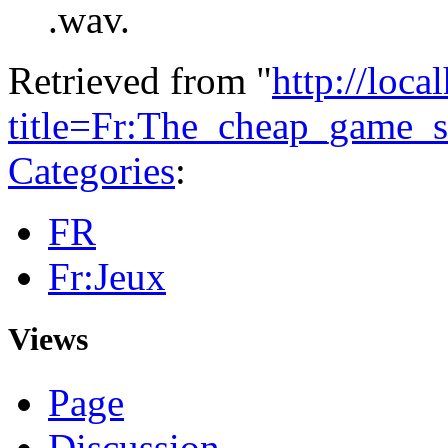
.wav.
Retrieved from "
http://loca
title=Fr:The_cheap_gam
Categories
:
FR
Fr:Jeux
Views
Page
Discussion