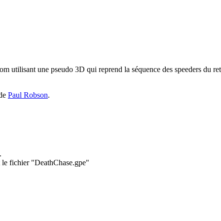
m utilisant une pseudo 3D qui reprend la séquence des speeders du reto
 de
Paul Robson
.
.
t le fichier "DeathChase.gpe"